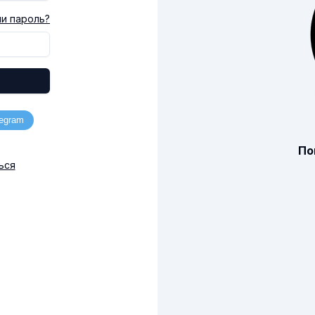
и пароль?
По
ься