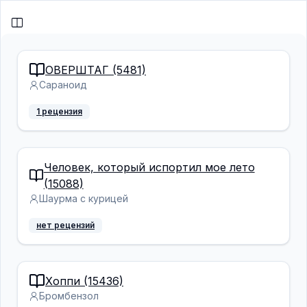
ОВЕРШТАГ (5481)
Сараноид
1 рецензия
Человек, который испортил мое лето
(15088)
Шаурма с курицей
нет рецензий
Хоппи (15436)
Бромбензол