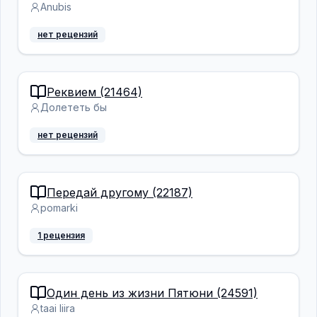
Anubis
нет рецензий
Реквием (21464)
Долететь бы
нет рецензий
Передай другому (22187)
pomarki
1 рецензия
Один день из жизни Пятюни (24591)
taai liira