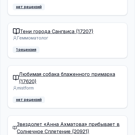
нет рецензий
Тени города Сангвиса (17207)
Геммоматолог
1 рецензия
Любимая собака блаженного примарха
(17620)
mistform
нет рецензий
Звездолет «Анна Ахматова» прибывает в
Солнечное Сплетение (20921)